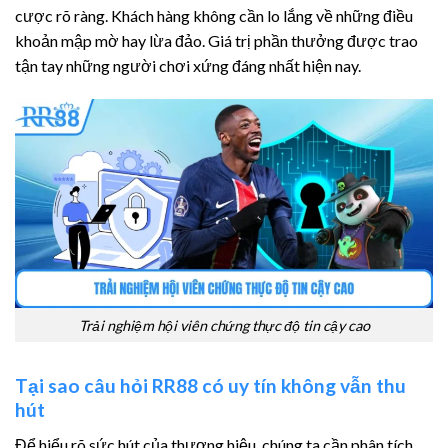
cược rõ ràng. Khách hàng không cần lo lắng về những điều
khoản mập mờ hay lừa đảo. Giá trị phần thưởng được trao
tận tay những người chơi xứng đáng nhất hiện nay.
Trải nghiệm hội viên chứng thực độ tin cậy cao
Tại sao câu hỏi RR88 có uy tín không vẫn thu
hút
Để hiểu rõ sức hút của thương hiệu, chúng ta cần phân tích