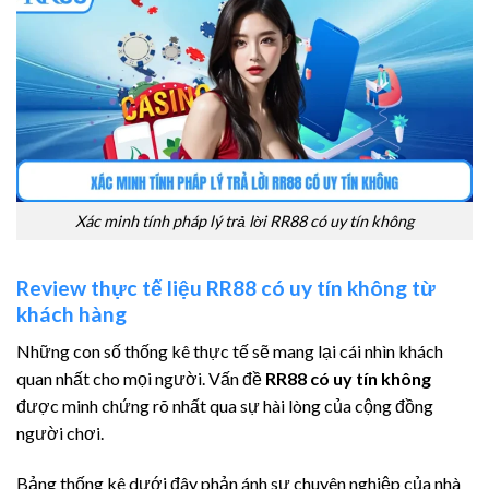
Xác minh tính pháp lý trả lời RR88 có uy tín không
Review thực tế liệu RR88 có uy tín không từ
khách hàng
Những con số thống kê thực tế sẽ mang lại cái nhìn khách
quan nhất cho mọi người. Vấn đề
RR88 có uy tín không
được minh chứng rõ nhất qua sự hài lòng của cộng đồng
người chơi.
Bảng thống kê dưới đây phản ánh sự chuyên nghiệp của nhà