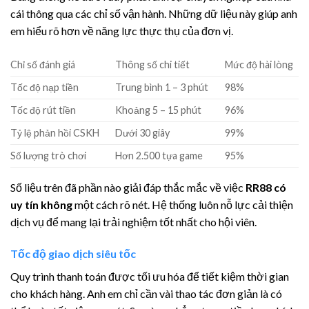
cái thông qua các chỉ số vận hành. Những dữ liệu này giúp anh
em hiểu rõ hơn về năng lực thực thụ của đơn vị.
Chỉ số đánh giá
Thông số chi tiết
Mức độ hài lòng
Tốc độ nạp tiền
Trung bình 1 – 3 phút
98%
Tốc độ rút tiền
Khoảng 5 – 15 phút
96%
Tỷ lệ phản hồi CSKH
Dưới 30 giây
99%
Số lượng trò chơi
Hơn 2.500 tựa game
95%
Số liệu trên đã phần nào giải đáp thắc mắc về việc
RR88 có
uy tín không
một cách rõ nét. Hệ thống luôn nỗ lực cải thiện
dịch vụ để mang lại trải nghiệm tốt nhất cho hội viên.
Tốc độ giao dịch siêu tốc
Quy trình thanh toán được tối ưu hóa để tiết kiệm thời gian
cho khách hàng. Anh em chỉ cần vài thao tác đơn giản là có