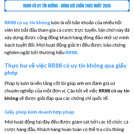
RR88 có uy tín không
luôn là nỗi băn khoăn của nhiều hội
viên khi bắt đầu tham gia cá cược trực tuyến. Sân chơi này đã
xây dựng được cộng đồng khách hàng đông đảo nhờ sự minh
bạch tuyệt đối. Mọi hoạt động giải trí đều được bảo chứng
nghiêm ngặt bởi thương hiệu
RR88
.
Thực hư về việc RR88 có uy tín không qua giấy
phép
Pháp lý luôn là nền tảng cốt lõi giúp anh em đánh giá sự
chuyên nghiệp của một đơn vị. Câu hỏi về việc
RR88 có uy tín
không
sẽ được giải đáp qua các chứng chỉ quốc tế.
Giấy phép kinh doanh hợp pháp
Mọi hoạt động tại đây đều được giám sát bởi các tổ chức cá
cược hàng đầu. Khách hàng hoàn toàn có thể tra cứu thông