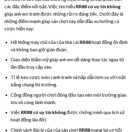
các đặc điểm nổi bật. Việc tìm hiểu
RR88 có uy tín không
giúp anh em tránh được những rủi ro đáng tiếc. Dưới đây là
những điểm mạnh giúp sân chơi này dẫn đầu xu hướng cá
cược hiện nay:
Hệ thống máy chủ của của nhà cái
RR88
hoạt động ổn định
và không bao giờ gián đoạn.
Giao diện thẩm mỹ giúp anh em dễ dàng thao tác ngay từ
lần đầu truy cập vào.
Tỉ lệ kèo cược luôn cạnh tranh và hấp dẫn hơn so với mặt
bằng chung thị trường.
Cộng đồng người chơi đông đảo tạo nên môi trường giao
lưu vô cùng lành mạnh.
Việc
RR88 có uy tín không
được chứng minh qua lịch sử
hoạt động lâu đời.
Chính sách đại lý của của sân chơi
RR88
mang lại cơ hội