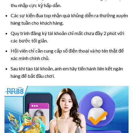
thu nhập cực kỳ hấp dẫn.
Các sự kiện đua top nhận quà khủng diễn ra thường xuyên
hàng tuần cho khách hàng.
Quy trình đăng ký tài khoản chỉ mất chưa đầy 2 phút với
các bước tối giản.
Hội viên chỉ cần cung cấp số điện thoại và họ tên thật để
xác minh chính chủ.
Sau khi tạo tài khoản, anh em hãy tiến hành liên kết ngân
hàng để bắt đầu chơi.